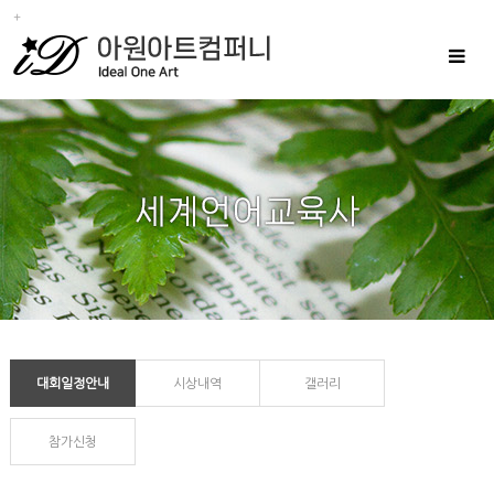
Toggle
navigat
대회일정안내
시상내역
갤러리
참가신청