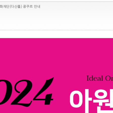
문화재단(다산홀) 콩쿠르 안내