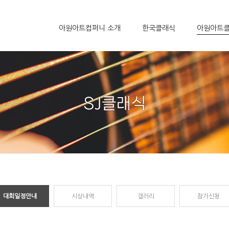
아원아트컴퍼니 소개
한국클래식
아원아트
대회일정안내
시상내역
갤러리
참가신청