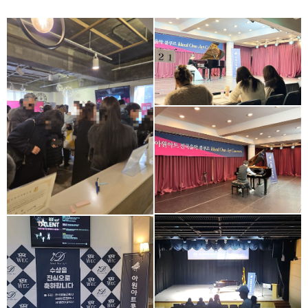
아원아트콩쿠르
아원아트콩쿠르
아원아트 콩쿠르
제118회 SJ아원아트콩쿠르
2023년 8월 26일 토요일
피아노콩쿠르 무대사진
비오케이아트센터 콩쿠르