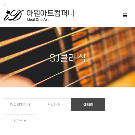
Toggle
navigat
대회일정안내
시상내역
갤러리
참가신청