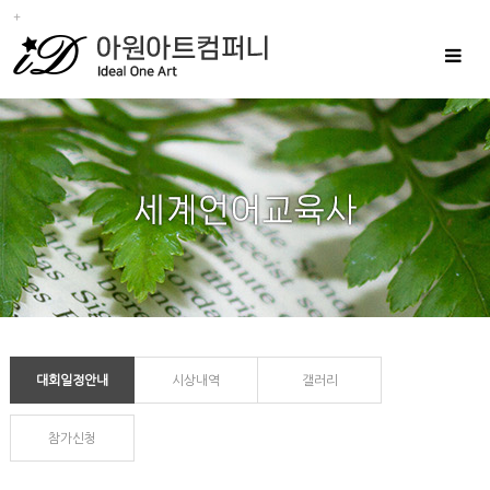
Toggle
navigat
대회일정안내
시상내역
갤러리
참가신청