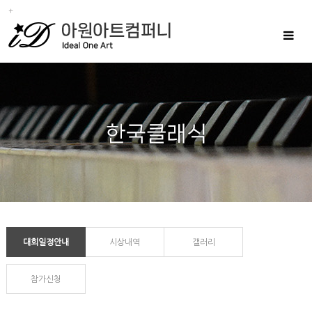
Toggle
navigat
대회일정안내
시상내역
갤러리
참가신청