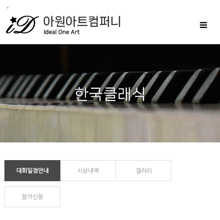
Toggle
navigat
대회일정안내
시상내역
갤러리
참가신청